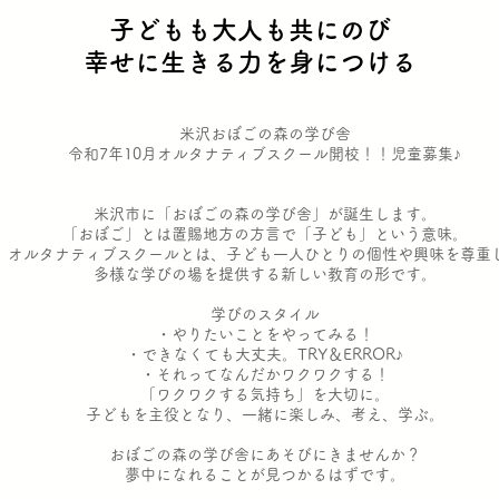
子どもも大人も共にのび
​幸せに生きる力を身につける
米沢おぼごの森の学び舎
令和7年10月オルタナティブスクール開校！！児童募集♪
米沢市に「おぼごの森の学び舎」が誕生します。
「おぼご」とは置賜地方の方言で「子ども」という意味。
オルタナティブスクールとは、子ども一人ひとりの個性や興味を尊重
多様な学びの場を提供する新しい教育の形です。
学びのスタイル
・やりたいことをやってみる！
・できなくても大丈夫。TRY＆ERROR♪
・それってなんだかワクワクする！
「ワクワクする気持ち」を大切に。
子どもを主役となり、一緒に楽しみ、考え、学ぶ。
おぼごの森の学び舎にあそびにきませんか？
夢中になれることが見つかるはずです。