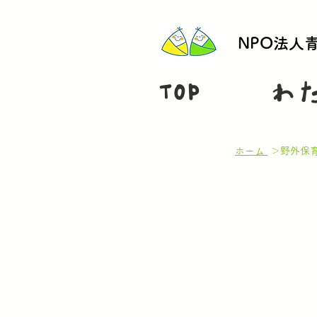
NPO法人
TOP
わ
ホーム
＞野外保育