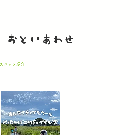
おといあわせ
スタッフ紹
介