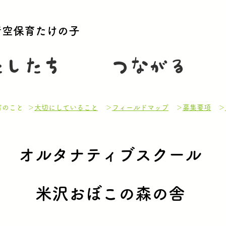
青空保育たけの子
たしたち
つながる
のこと ＞
大切にしていること
＞
フィールドマップ
＞
募集要項
＞
オルタナティブスクール
​米沢おぼこの森の舎