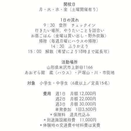
開校日
月・火・水・金（土曜開催有り）
1日の流れ
9：30 登所 チェックイン
行きたい場所、やりたいことを話合い
お昼ごはん（金曜は買い出し・野外炊飯）
掃除（毎週月曜にハウスの掃除）
14：30 ふりかえり
15：00 解散（希望により18時まで延長可）
活動場所
山形県米沢市上新田1166
あおぞら館 蔵（ハウス）・戸塚山・川・市街地
対象
小学生・中学生（6歳以上／定員15名）
費用
週1日 月額 12,000円
週2日 月額 22,000円
週3日 月額 30,000円
単発参加 1回3,500円
＊保険料 道具代込み
＊別途施設維持費 11,000円
＊体験時の交通費や材料費は実費