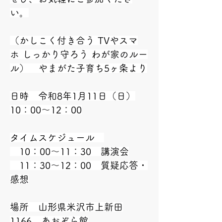
い。
（かしこく付き合う TVやスマ
ホ しっかり守ろう わが家のルー
ル）　やまがた子育ち5ヶ条より
日時　令和8年1月11日（日）
10：00～12：00
タイムスケジュール　
　10：00～11：30　講演会
　11：30～12：00　質疑応答・
感想
場所　山形県米沢市上新田
1166　あおぞら館