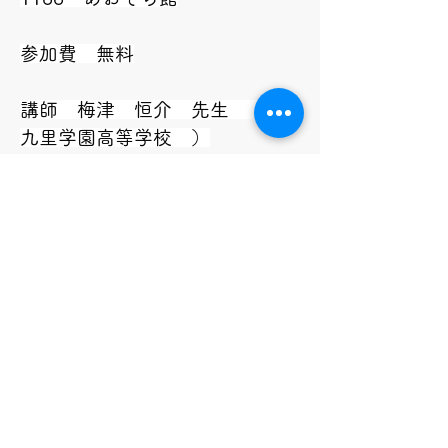
参加費　無料
講師　梅津　恒介　先生　（　
九里学園高等学校　）
学校・家庭・地域の連携協働推
進事業幼児共育ふれあい広場事
業
【お申込み】
NPO法人青空保育たけの子
TEL　070-1143-1166（平日
9:00～17:00）