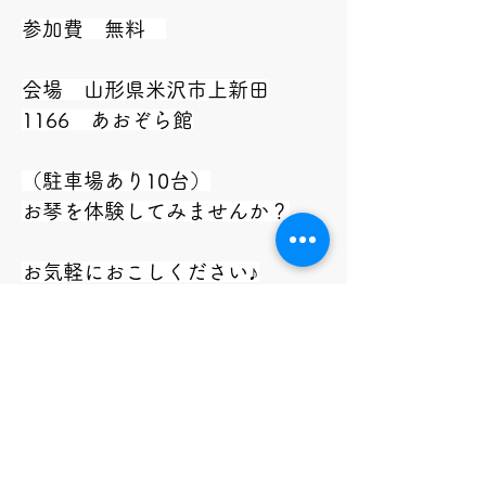
参加費　無料　
会場　山形県米沢市上新田
1166　あおぞら館
（駐車場あり10台）
お琴を体験してみませんか？
お気軽におこしください♪
【お申込】電話、メール、公式
ライン
イベント名・参加日・参加人数･
お名前をお知らせ下さい。
NPO法人青空保育たけの子