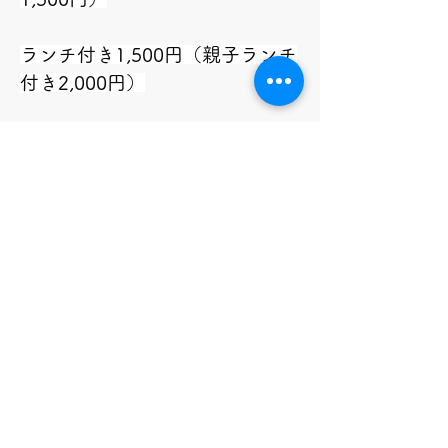
ランチ付き1,500円（親子ランチ
付き2,000円）
【お申込み】　
NPO法人青空保育たけの子
TEL　070-1143-1166（平日
9:00～17:00）
メール　
aozoratakenoko@gmail.com
公式LINE　＠283gsxci