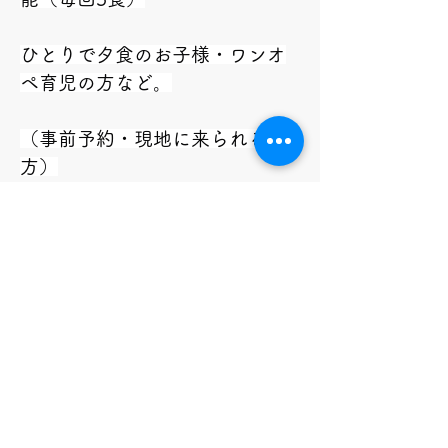
ひとりで夕食のお子様・ワンオ
ペ育児の方など。
（事前予約・現地に来られる
方）
・親子・大人もOK・ボランティ
ア・支援者大募集中です！
【お申込み】　
NPO法人青空保育たけの子
TEL　070-1143-1166（平日
9:00～17:00）
メール　