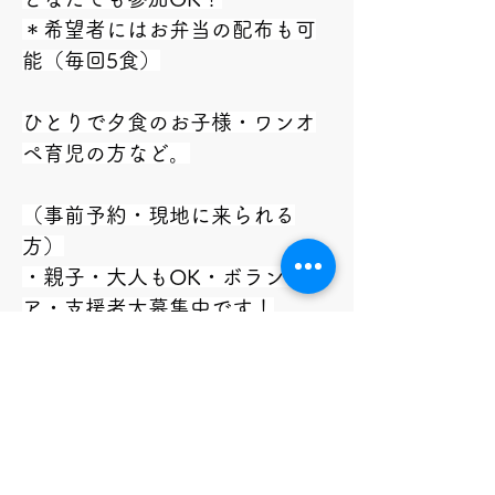
＊希望者にはお弁当の配布も可
能（毎回5食）
ひとりで夕食のお子様・ワンオ
ペ育児の方など。
（事前予約・現地に来られる
方）
・親子・大人もOK・ボランティ
ア・支援者大募集中です！
【お申込み】　
NPO法人青空保育たけの子
TEL　070-1143-1166（平日
9:00～17:00）